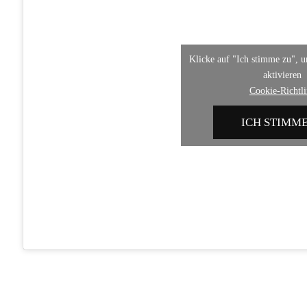
Klicke auf "Ich stimme zu", 
aktivieren
Cookie-Richtli
ICH STIMME