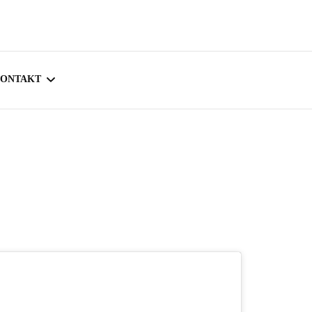
ONTAKT
IMPRESSUM
DATENSCHUTZERKLÄRUNG
COOKIE-RICHTLINIE (EU)