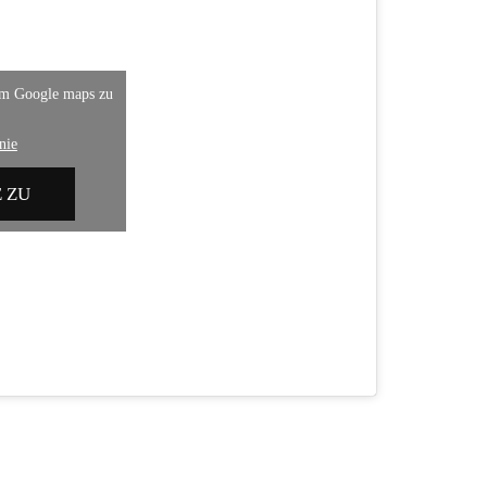
um Google maps zu
nie
 ZU