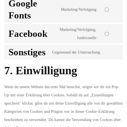
Google
service
Marketing/Verfolgung
Fonts
Consent
wordpress
to
Marketing/Verfolgung,
service
Facebook
Consent
funktionelle
google-
to
fonts
Sonstiges
Gegenstand der Untersuchung
service
Consent
facebook
to
7. Einwilligung
service
sonstiges
Wenn du unsere Website das erste Mal besuchst, zeigen wir dir ein Pop-
Up mit einer Erklärung über Cookies. Sobald du auf „Einstellungen
speichern“ klickst, gibst du uns deine Einwilligung alle von dir gewählten
Kategorien von Cookies und Plugins wie in dieser Cookie-Erklärung
beschrieben zu verwenden. Du kannst die Verwendung von Cookies über